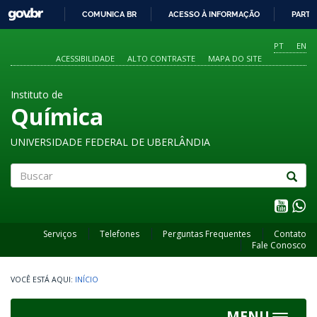
GOVBR
COMUNICA BR
ACESSO À INFORMAÇÃO
PARTI
IR
PARA
PT
EN
O
ACESSIBILIDADE
ALTO CONTRASTE
MAPA DO SITE
CONTEÚDO
Instituto de
Química
UNIVERSIDADE FEDERAL DE UBERLÂNDIA
Buscar
Serviços
Telefones
Perguntas Frequentes
Contato
Fale Conosco
INÍCIO
MENU