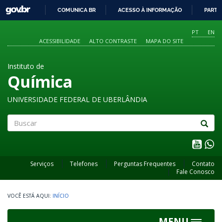
GOVBR
COMUNICA BR
ACESSO À INFORMAÇÃO
PARTI
IR
PARA
PT
EN
O
ACESSIBILIDADE
ALTO CONTRASTE
MAPA DO SITE
CONTEÚDO
Instituto de
Química
UNIVERSIDADE FEDERAL DE UBERLÂNDIA
Buscar
Serviços
Telefones
Perguntas Frequentes
Contato
Fale Conosco
INÍCIO
MENU