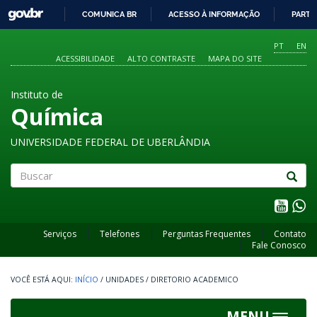
GOVBR
COMUNICA BR
ACESSO À INFORMAÇÃO
PARTI
IR
PARA
PT
EN
O
ACESSIBILIDADE
ALTO CONTRASTE
MAPA DO SITE
CONTEÚDO
Instituto de
Química
UNIVERSIDADE FEDERAL DE UBERLÂNDIA
Buscar
Serviços
Telefones
Perguntas Frequentes
Contato
Fale Conosco
INÍCIO
/
UNIDADES
/
DIRETORIO ACADEMICO
MENU