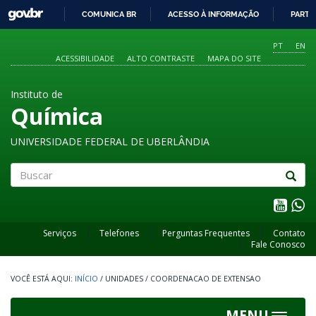
GOVBR
COMUNICA BR
ACESSO À INFORMAÇÃO
PARTI
IR
PARA
PT
EN
O
ACESSIBILIDADE
ALTO CONTRASTE
MAPA DO SITE
CONTEÚDO
Instituto de
Química
UNIVERSIDADE FEDERAL DE UBERLÂNDIA
Buscar
Serviços
Telefones
Perguntas Frequentes
Contato
Fale Conosco
INÍCIO
/
UNIDADES
/
COORDENACAO DE EXTENSAO
MENU