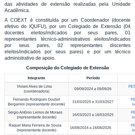
das atividades de extensão realizadas pela Unidade
Acadêmica.
A COEXT é constituída por um Coordenador (docente
efetivo do IQUFU), por um Colegiado de Extensão (04
docentes eleitos/indicados por seus pares, 01
representantes técnico-administrativos eleitos/indicados
por seus pares, 02 representantes discentes
eleitos/indicados por seus pares) e por um técnico
administrativo de apoio.
Composição do Colegiado de Extensão
Integrante
Período
Viviani Alves de Lima
PES
09/09/2024 a 09/09/26
(coordenadora)
Fernando Rodrigues Goulart
P
31/03/2025 a 31/03/2027
Bergamini (representante docente)
n
Sérgio Antônio Lemos de Moraes
P
16/03/2023 a 16/03/2025
(representante docente)
n
Raquel Maria Ferreira de Sousa
P
16/08/2024 a 16/08/2026
(representante docente)
n