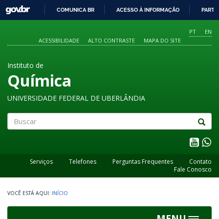
GOVBR
COMUNICA BR
ACESSO À INFORMAÇÃO
PARTI
IR
PARA
PT
EN
O
ACESSIBILIDADE
ALTO CONTRASTE
MAPA DO SITE
CONTEÚDO
Instituto de
Química
UNIVERSIDADE FEDERAL DE UBERLÂNDIA
Buscar
Serviços
Telefones
Perguntas Frequentes
Contato
Fale Conosco
INÍCIO
MENU