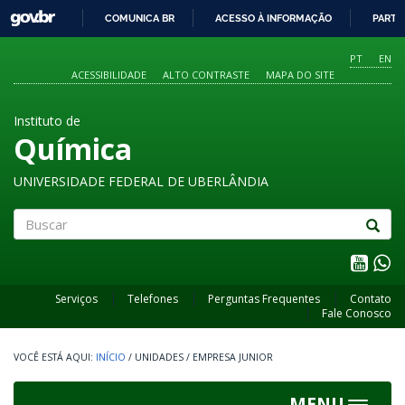
GOVBR
COMUNICA BR
ACESSO À INFORMAÇÃO
PARTI
IR
PARA
PT
EN
O
ACESSIBILIDADE
ALTO CONTRASTE
MAPA DO SITE
CONTEÚDO
Instituto de
Química
UNIVERSIDADE FEDERAL DE UBERLÂNDIA
Buscar
Serviços
Telefones
Perguntas Frequentes
Contato
Fale Conosco
INÍCIO
/
UNIDADES
/
EMPRESA JUNIOR
MENU