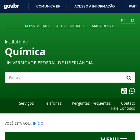
GOVBR
COMUNICA BR
ACESSO À INFORMAÇÃO
PARTI
IR
PARA
PT
EN
O
ACESSIBILIDADE
ALTO CONTRASTE
MAPA DO SITE
CONTEÚDO
Instituto de
Química
UNIVERSIDADE FEDERAL DE UBERLÂNDIA
Buscar
Serviços
Telefones
Perguntas Frequentes
Contato
Fale Conosco
INÍCIO
MENU