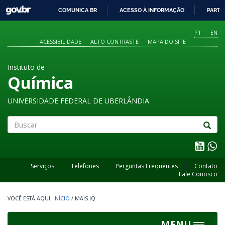
GOVBR
COMUNICA BR
ACESSO À INFORMAÇÃO
PARTI
IR
PARA
PT
EN
O
ACESSIBILIDADE
ALTO CONTRASTE
MAPA DO SITE
CONTEÚDO
Instituto de
Química
UNIVERSIDADE FEDERAL DE UBERLÂNDIA
Buscar
Serviços
Telefones
Perguntas Frequentes
Contato
Fale Conosco
INÍCIO
/
MAIS IQ
MENU