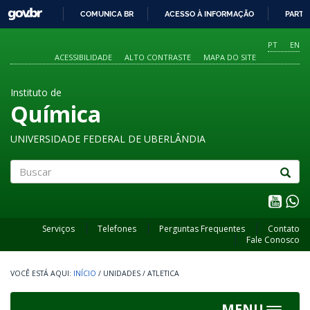
GOVBR
COMUNICA BR
ACESSO À INFORMAÇÃO
PARTI
IR
PARA
PT
EN
O
ACESSIBILIDADE
ALTO CONTRASTE
MAPA DO SITE
CONTEÚDO
Instituto de
Química
UNIVERSIDADE FEDERAL DE UBERLÂNDIA
Buscar
Serviços
Telefones
Perguntas Frequentes
Contato
Fale Conosco
INÍCIO
/
UNIDADES
/
ATLETICA
MENU