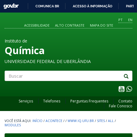
GOVBR
COMUNICA BR
ACESSO À INFORMAÇÃO
PARTI
IR
PARA
PT
EN
O
ACESSIBILIDADE
ALTO CONTRASTE
MAPA DO SITE
CONTEÚDO
Instituto de
Química
UNIVERSIDADE FEDERAL DE UBERLÂNDIA
Buscar
Serviços
Telefones
Perguntas Frequentes
Contato
Fale Conosco
INÍCIO
/
ACONTECE
/
/
WWW.IQ.UFU.BR
/
SITES
/
ALL
/
MODULES