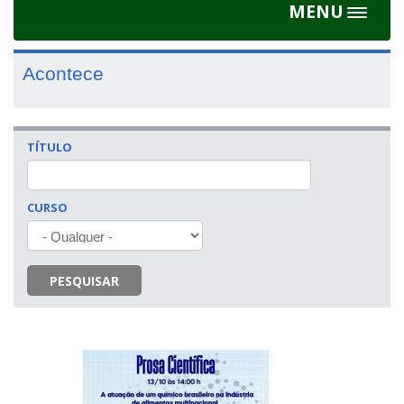
MENU
Toggle
navigat
Acontece
TÍTULO
CURSO
PESQUISAR