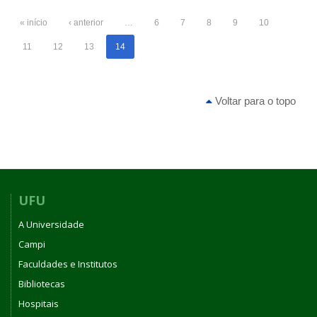
« início
‹ anterior
…
6
7
8
9
10
11
12
13
14
Voltar para o topo
UFU
A Universidade
Campi
Faculdades e Institutos
Bibliotecas
Hospitais