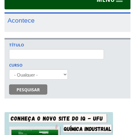
Toggle
navigat
Acontece
TÍTULO
CURSO
PESQUISAR