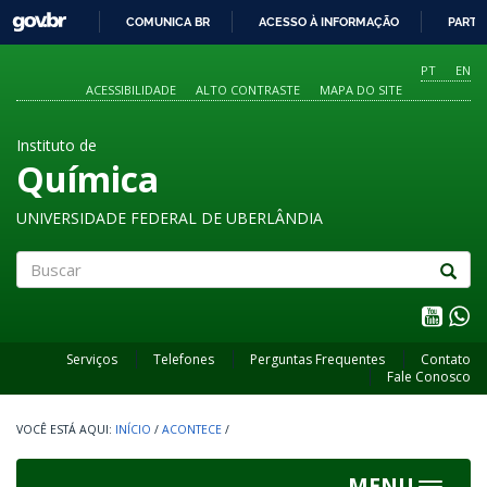
GOVBR
COMUNICA BR
ACESSO À INFORMAÇÃO
PARTI
IR
PARA
PT
EN
O
ACESSIBILIDADE
ALTO CONTRASTE
MAPA DO SITE
CONTEÚDO
Instituto de
Química
UNIVERSIDADE FEDERAL DE UBERLÂNDIA
Buscar
Serviços
Telefones
Perguntas Frequentes
Contato
Fale Conosco
INÍCIO
/
ACONTECE
/
MENU