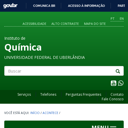
GOVBR
COMUNICA BR
ACESSO À INFORMAÇÃO
PARTI
IR
PARA
PT
EN
O
ACESSIBILIDADE
ALTO CONTRASTE
MAPA DO SITE
CONTEÚDO
Instituto de
Química
UNIVERSIDADE FEDERAL DE UBERLÂNDIA
Buscar
Serviços
Telefones
Perguntas Frequentes
Contato
Fale Conosco
INÍCIO
/
ACONTECE
/
MENU