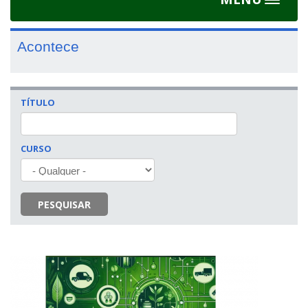
Toggle
navigat
Acontece
TÍTULO
CURSO
PESQUISAR