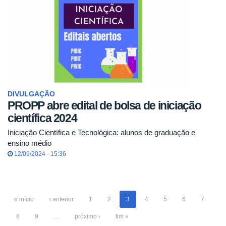
DIVULGAÇÃO
PROPP abre edital de bolsa de iniciação
científica 2024
Iniciação Científica e Tecnológica: alunos de graduação e
ensino médio
12/09/2024 - 15:36
« início
‹ anterior
1
2
3
4
5
6
7
8
9
…
próximo ›
fim »