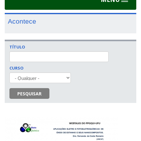
Toggle
navigat
Acontece
TÍTULO
CURSO
PESQUISAR