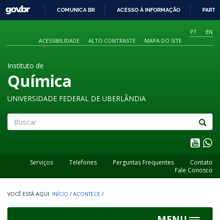
GOVBR
COMUNICA BR
ACESSO À INFORMAÇÃO
PARTI
IR
PARA
PT
EN
O
ACESSIBILIDADE
ALTO CONTRASTE
MAPA DO SITE
CONTEÚDO
Instituto de
Química
UNIVERSIDADE FEDERAL DE UBERLÂNDIA
Buscar
Serviços
Telefones
Perguntas Frequentes
Contato
Fale Conosco
INÍCIO
/
ACONTECE
/
MENU