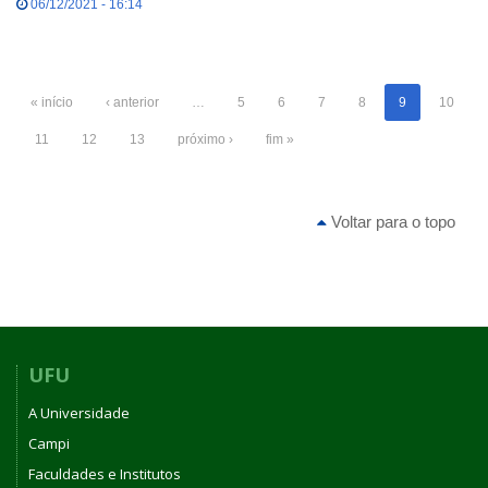
06/12/2021 - 16:14
« início
‹ anterior
…
5
6
7
8
9
10
11
12
13
próximo ›
fim »
Voltar para o topo
UFU
A Universidade
Campi
Faculdades e Institutos