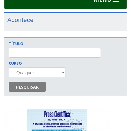
Toggle
navigat
Acontece
TÍTULO
CURSO
PESQUISAR