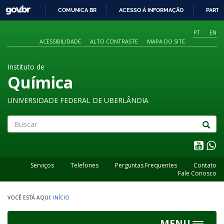
GOVBR
COMUNICA BR
ACESSO À INFORMAÇÃO
PARTI
IR
PARA
PT
EN
O
ACESSIBILIDADE
ALTO CONTRASTE
MAPA DO SITE
CONTEÚDO
Instituto de
Química
UNIVERSIDADE FEDERAL DE UBERLÂNDIA
Buscar
Serviços
Telefones
Perguntas Frequentes
Contato
Fale Conosco
INÍCIO
MENU