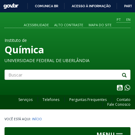
GOVBR
COMUNICA BR
ACESSO À INFORMAÇÃO
PARTI
IR
PARA
PT
EN
O
ACESSIBILIDADE
ALTO CONTRASTE
MAPA DO SITE
CONTEÚDO
Instituto de
Química
UNIVERSIDADE FEDERAL DE UBERLÂNDIA
Buscar
Serviços
Telefones
Perguntas Frequentes
Contato
Fale Conosco
INÍCIO
MENU