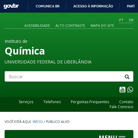
GOVBR
COMUNICA BR
ACESSO À INFORMAÇÃO
PARTI
IR
PARA
PT
EN
O
ACESSIBILIDADE
ALTO CONTRASTE
MAPA DO SITE
CONTEÚDO
Instituto de
Química
UNIVERSIDADE FEDERAL DE UBERLÂNDIA
Buscar
Serviços
Telefones
Perguntas Frequentes
Contato
Fale Conosco
INÍCIO
/
PUBLICO ALVO
MENU