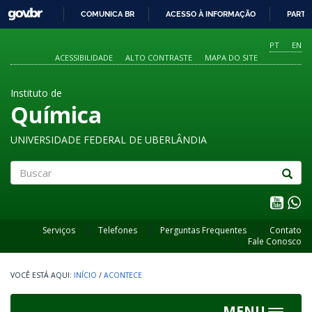
GOVBR
COMUNICA BR
ACESSO À INFORMAÇÃO
PARTI
IR
PARA
PT
EN
O
ACESSIBILIDADE
ALTO CONTRASTE
MAPA DO SITE
CONTEÚDO
Instituto de
Química
UNIVERSIDADE FEDERAL DE UBERLÂNDIA
Buscar
Serviços
Telefones
Perguntas Frequentes
Contato
Fale Conosco
INÍCIO
/
ACONTECE
MENU