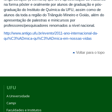
na forma pôster e oralmente por alunos de graduação e pós-
graduação do Instituto de Química da UFU, assim como de
alunos da toda a região do Triângulo Mineiro e Goiás, além do
apresentação de palestras e minicursos por
professores/pesquisadores renomados a nível nacional.
http://www.antigo.ufu.br/evento/2011-ano-internacional-da-
qu%C3%ADmica-qu%C3%ADmica-em-nossas-vidas
Voltar para o topo
UFU
A Universidade
Campi
Faculdades e Institutos