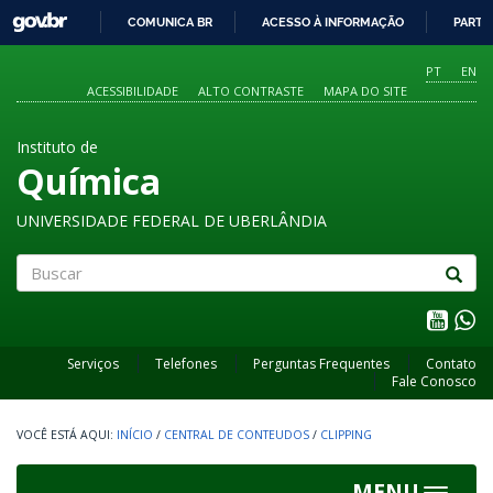
GOVBR
COMUNICA BR
ACESSO À INFORMAÇÃO
PARTI
IR
PARA
PT
EN
O
ACESSIBILIDADE
ALTO CONTRASTE
MAPA DO SITE
CONTEÚDO
Instituto de
Química
UNIVERSIDADE FEDERAL DE UBERLÂNDIA
Buscar
Serviços
Telefones
Perguntas Frequentes
Contato
Fale Conosco
INÍCIO
/
CENTRAL DE CONTEUDOS
/
CLIPPING
MENU