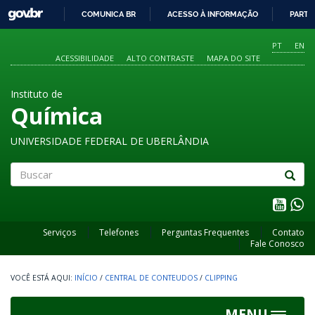
GOVBR
COMUNICA BR
ACESSO À INFORMAÇÃO
PARTI
IR
PARA
PT
EN
O
ACESSIBILIDADE
ALTO CONTRASTE
MAPA DO SITE
CONTEÚDO
Instituto de
Química
UNIVERSIDADE FEDERAL DE UBERLÂNDIA
Buscar
Serviços
Telefones
Perguntas Frequentes
Contato
Fale Conosco
INÍCIO
/
CENTRAL DE CONTEUDOS
/
CLIPPING
MENU