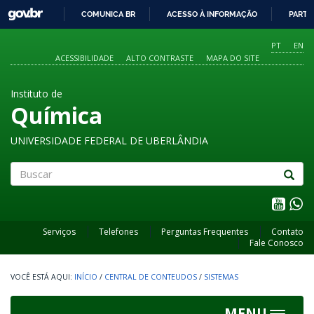
GOVBR
COMUNICA BR
ACESSO À INFORMAÇÃO
PARTI
IR
PARA
PT
EN
O
ACESSIBILIDADE
ALTO CONTRASTE
MAPA DO SITE
CONTEÚDO
Instituto de
Química
UNIVERSIDADE FEDERAL DE UBERLÂNDIA
Buscar
Serviços
Telefones
Perguntas Frequentes
Contato
Fale Conosco
INÍCIO
/
CENTRAL DE CONTEUDOS
/
SISTEMAS
MENU