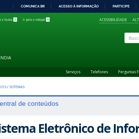
COMUNICA BR
ACESSO À INFORMAÇÃO
PARTICIPE
IR
PARA
ACESSIBILIDADE
AL
ra a busca
3
Ir para o rodapé
4
O
CONTEÚDO
Buscar
ÂNDIA
Serviços
Telefones
Perguntas 
UDOS
/
SISTEMAS
entral de conteúdos
istema Eletrônico de Info