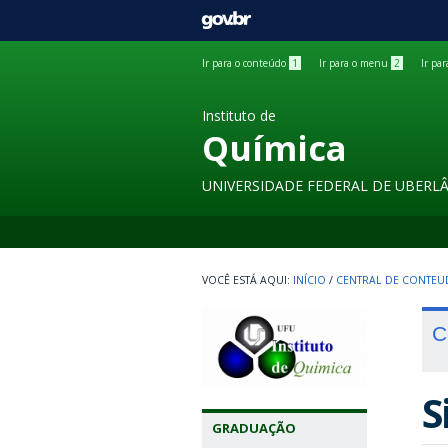
GOVBR
Ir para o conteúdo
1
Ir para o menu
2
Ir pa
Instituto de
Química
UNIVERSIDADE FEDERAL DE UBERL
INÍCIO
/
CENTRAL DE CONTE
C
S
GRADUAÇÃO