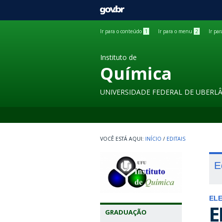
GOVBR
Ir para o conteúdo
1
Ir para o menu
2
Ir pa
Instituto de
Química
UNIVERSIDADE FEDERAL DE UBERL
INÍCIO
/
EDITAIS
E
EL
E
GRADUAÇÃO