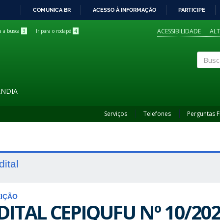
COMUNICA BR
ACESSO À INFORMAÇÃO
PARTICIPE
IR
PARA
ACESSIBILIDADE
AL
ra a busca
3
Ir para o rodapé
4
O
CONTEÚDO
Buscar
ÂNDIA
Serviços
Telefones
Perguntas 
dital
EIÇÃO
DITAL CEPIQUFU Nº 10/20