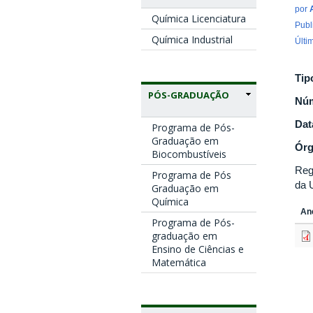
por
Química Licenciatura
Publ
Química Industrial
Últi
Tip
PÓS-GRADUAÇÃO
Nú
Dat
Programa de Pós-
Graduação em
Ór
Biocombustíveis
Reg
Programa de Pós
da 
Graduação em
Química
An
Programa de Pós-
graduação em
Ensino de Ciências e
Matemática