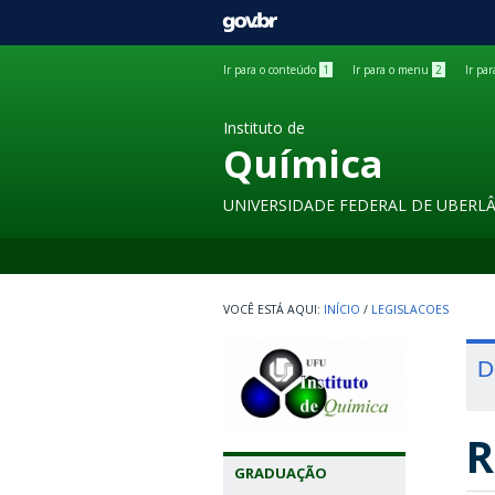
GOVBR
Ir para o conteúdo
1
Ir para o menu
2
Ir pa
Instituto de
Química
UNIVERSIDADE FEDERAL DE UBERL
INÍCIO
/
LEGISLACOES
D
R
GRADUAÇÃO