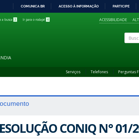
COMUNICA BR
ACESSO À INFORMAÇÃO
PARTICIPE
IR
PARA
ACESSIBILIDADE
AL
ra a busca
3
Ir para o rodapé
4
O
CONTEÚDO
Buscar
ÂNDIA
Serviços
Telefones
Perguntas 
ocumento
ESOLUÇÃO CONIQ N° 01/2