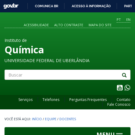
GOVBR
COMUNICA BR
ACESSO À INFORMAÇÃO
PARTI
IR
PARA
PT
EN
O
ACESSIBILIDADE
ALTO CONTRASTE
MAPA DO SITE
CONTEÚDO
Instituto de
Química
UNIVERSIDADE FEDERAL DE UBERLÂNDIA
Buscar
Serviços
Telefones
Perguntas Frequentes
Contato
Fale Conosco
INÍCIO
/
EQUIPE
/
DOCENTES
MENU