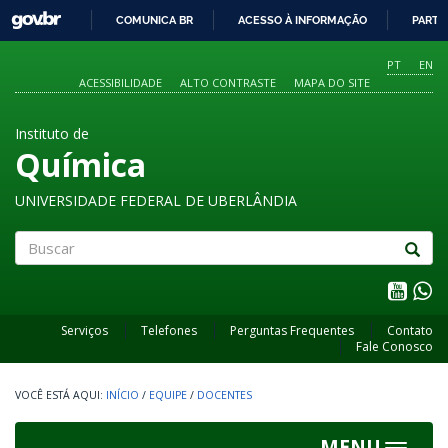
GOVBR
COMUNICA BR
ACESSO À INFORMAÇÃO
PARTI
IR
PARA
PT
EN
O
ACESSIBILIDADE
ALTO CONTRASTE
MAPA DO SITE
CONTEÚDO
Instituto de
Química
UNIVERSIDADE FEDERAL DE UBERLÂNDIA
Buscar
Serviços
Telefones
Perguntas Frequentes
Contato
Fale Conosco
INÍCIO
/
EQUIPE
/
DOCENTES
MENU