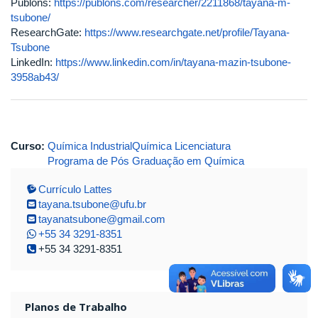
Publons:
https://publons.com/researcher/2211868/tayana-m-
tsubone/
ResearchGate:
https://www.researchgate.net/profile/Tayana-
Tsubone
LinkedIn:
https://www.linkedin.com/in/tayana-mazin-tsubone-
3958ab43/
Curso:
Química Industrial
Química Licenciatura
Programa de Pós Graduação em Química
Currículo Lattes
tayana.tsubone@ufu.br
tayanatsubone@gmail.com
+55 34 3291-8351
+55 34 3291-8351
Planos de Trabalho