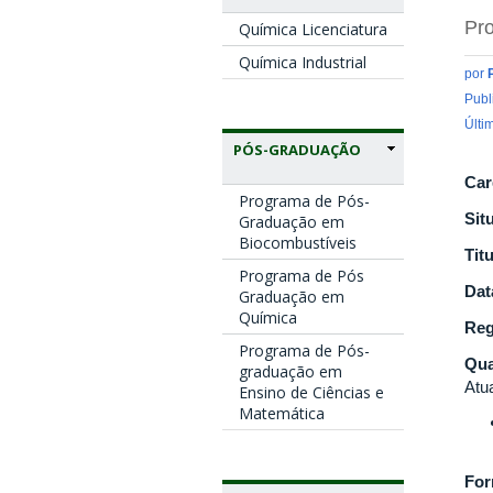
Pro
Química Licenciatura
Química Industrial
por
Publ
Últi
PÓS-GRADUAÇÃO
Car
Programa de Pós-
Sit
Graduação em
Biocombustíveis
Tit
Programa de Pós
Dat
Graduação em
Química
Reg
Programa de Pós-
Qua
graduação em
Atu
Ensino de Ciências e
Matemática
Fo