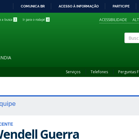
COMUNICA BR
ACESSO À INFORMAÇÃO
PARTICIPE
IR
PARA
ACESSIBILIDADE
AL
ra a busca
3
Ir para o rodapé
4
O
CONTEÚDO
Buscar
ÂNDIA
Serviços
Telefones
Perguntas 
quipe
CENTE
endell Guerra