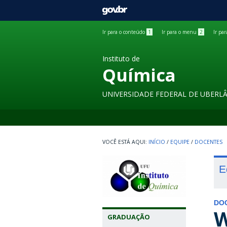
GOVBR
Ir para o conteúdo
1
Ir para o menu
2
Ir pa
Instituto de
Química
UNIVERSIDADE FEDERAL DE UBERL
INÍCIO
/
EQUIPE
/
DOCENTES
E
DO
W
GRADUAÇÃO