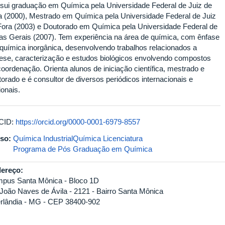
sui graduação em Química pela Universidade Federal de Juiz de
a (2000), Mestrado em Química pela Universidade Federal de Juiz
Fora (2003) e Doutorado em Química pela Universidade Federal de
as Gerais (2007). Tem experiência na área de química, com ênfase
química inorgânica, desenvolvendo trabalhos relacionados a
tese, caracterização e estudos biológicos envolvendo compostos
coordenação. Orienta alunos de iniciação científica, mestrado e
torado e é consultor de diversos periódicos internacionais e
ionais.
CID:
https://orcid.org/0000-0001-6979-8557
so:
Química Industrial
Química Licenciatura
Programa de Pós Graduação em Química
ereço:
pus Santa Mônica - Bloco 1D
 João Naves de Ávila - 2121 - Bairro Santa Mônica
rlândia - MG - CEP 38400-902