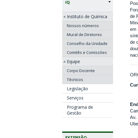
IQ
Pos
For
de 
Instituto de Química
Min
Nossos números
em 
Mural de Diretores
sín
de 
Conselho da Unidade
dou
Comitês e Comissões
nac
Equipe
Corpo Docente
OR
Técnicos
Cur
Legislação
Serviços
End
Programa de
Cam
Gestão
Av.
Ube
EXTENSÃO