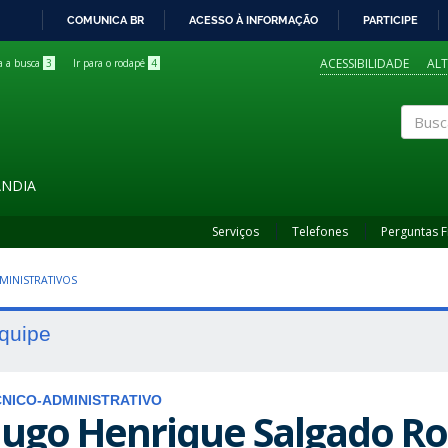
COMUNICA BR
ACESSO À INFORMAÇÃO
PARTICIPE
IR
PARA
ACESSIBILIDADE
AL
ra a busca
3
Ir para o rodapé
4
O
CONTEÚDO
Buscar
ÂNDIA
Serviços
Telefones
Perguntas 
MINISTRATIVOS
quipe
NICO-ADMINISTRATIVO
ugo Henrique Salgado R