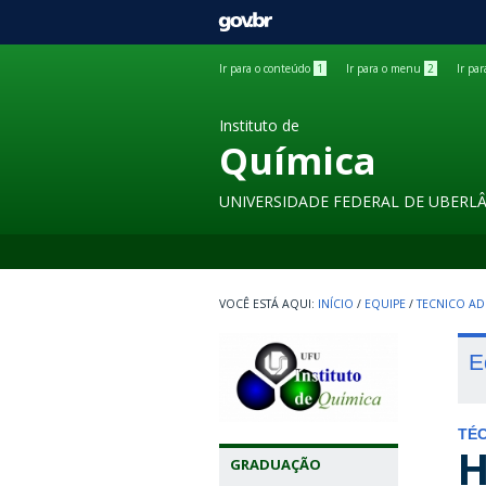
GOVBR
Ir para o conteúdo
1
Ir para o menu
2
Ir pa
Instituto de
Química
UNIVERSIDADE FEDERAL DE UBERL
INÍCIO
/
EQUIPE
/
TECNICO AD
E
TÉC
H
GRADUAÇÃO