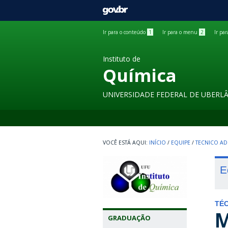
GOVBR
Ir para o conteúdo
1
Ir para o menu
2
Ir pa
Instituto de
Química
UNIVERSIDADE FEDERAL DE UBERL
INÍCIO
/
EQUIPE
/
TECNICO AD
E
TÉC
M
GRADUAÇÃO