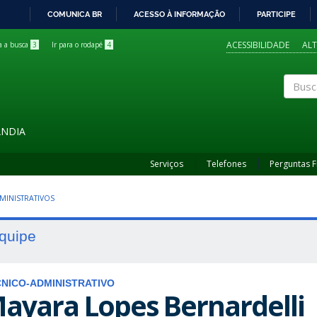
COMUNICA BR
ACESSO À INFORMAÇÃO
PARTICIPE
IR
PARA
ACESSIBILIDADE
AL
ra a busca
3
Ir para o rodapé
4
O
CONTEÚDO
Buscar
ÂNDIA
Serviços
Telefones
Perguntas 
MINISTRATIVOS
quipe
NICO-ADMINISTRATIVO
ayara Lopes Bernardelli