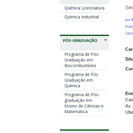
Sec
Química Licenciatura
Química Industrial
por
Publ
Últi
PÓS-GRADUAÇÃO
Car
Programa de Pós-
Sit
Graduação em
Biocombustíveis
Cur
Programa de Pós
Graduação em
Química
End
Programa de Pós-
Cam
graduação em
Ensino de Ciências e
Av.
Matemática
Ube