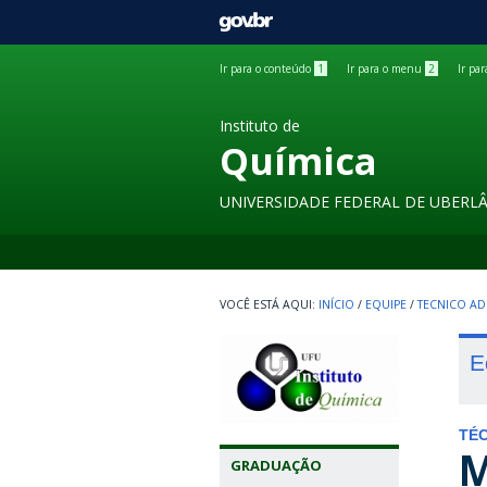
GOVBR
Ir para o conteúdo
1
Ir para o menu
2
Ir pa
Instituto de
Química
UNIVERSIDADE FEDERAL DE UBERL
INÍCIO
/
EQUIPE
/
TECNICO AD
E
TÉC
M
GRADUAÇÃO