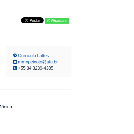
Whatsapp
Currículo Lattes
mmnpeixoto@ufu.br
+55 34 3239-4385
 Mônica