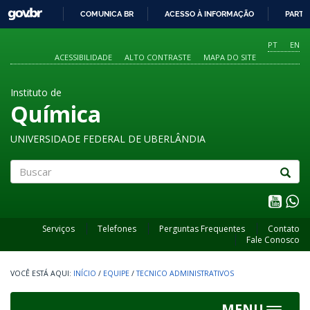
GOVBR
COMUNICA BR
ACESSO À INFORMAÇÃO
PARTI
IR
PARA
PT
EN
O
ACESSIBILIDADE
ALTO CONTRASTE
MAPA DO SITE
CONTEÚDO
Instituto de
Química
UNIVERSIDADE FEDERAL DE UBERLÂNDIA
Buscar
Serviços
Telefones
Perguntas Frequentes
Contato
Fale Conosco
INÍCIO
/
EQUIPE
/
TECNICO ADMINISTRATIVOS
MENU