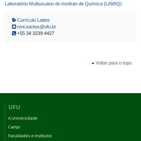
Laboratório Multiusuário do Instituto de Química (LAMIQ)
Currículo Lattes
roni.santos@ufu.br
+55 34 3239-4427
Voltar para o topo
UFU
A Universidade
Campi
Faculdades e Institutos