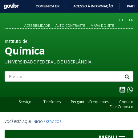
GOVBR
COMUNICA BR
ACESSO À INFORMAÇÃO
PARTI
IR
PARA
PT
EN
O
ACESSIBILIDADE
ALTO CONTRASTE
MAPA DO SITE
CONTEÚDO
Instituto de
Química
UNIVERSIDADE FEDERAL DE UBERLÂNDIA
Buscar
Serviços
Telefones
Perguntas Frequentes
Contato
Fale Conosco
INÍCIO
/
SERVICOS
MENU