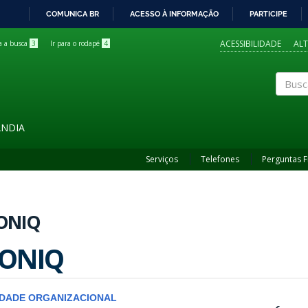
COMUNICA BR
ACESSO À INFORMAÇÃO
PARTICIPE
IR
PARA
ACESSIBILIDADE
AL
ra a busca
3
Ir para o rodapé
4
O
CONTEÚDO
Buscar
ÂNDIA
Serviços
Telefones
Perguntas 
ONIQ
ONIQ
IDADE ORGANIZACIONAL