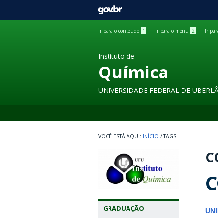
GOVBR
Ir para o conteúdo
1
Ir para o menu
2
Ir pa
Instituto de
Química
UNIVERSIDADE FEDERAL DE UBERL
INÍCIO
/
TAGS
C
C
GRADUAÇÃO
UN