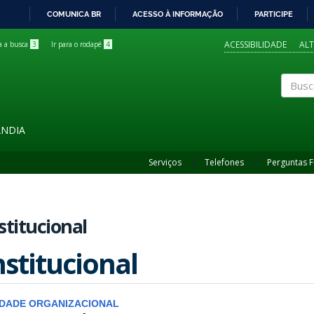
COMUNICA BR
ACESSO À INFORMAÇÃO
PARTICIPE
IR
PARA
ACESSIBILIDADE
AL
ra a busca
3
Ir para o rodapé
4
O
CONTEÚDO
Buscar
ÂNDIA
Serviços
Telefones
Perguntas 
stitucional
nstitucional
IDADE ORGANIZACIONAL