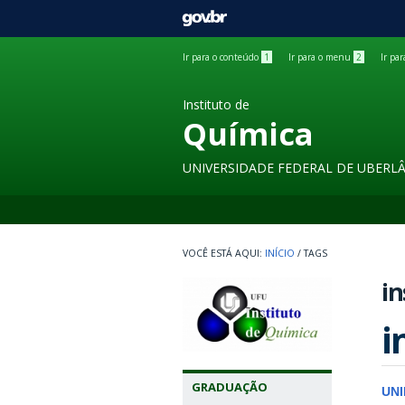
GOVBR
Ir para o conteúdo
1
Ir para o menu
2
Ir pa
Instituto de
Química
UNIVERSIDADE FEDERAL DE UBERL
INÍCIO
/
TAGS
in
i
GRADUAÇÃO
UN