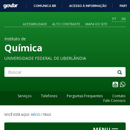
GOVBR
COMUNICA BR
ACESSO À INFORMAÇÃO
PARTI
IR
PARA
PT
EN
O
ACESSIBILIDADE
ALTO CONTRASTE
MAPA DO SITE
CONTEÚDO
Instituto de
Química
UNIVERSIDADE FEDERAL DE UBERLÂNDIA
Buscar
Serviços
Telefones
Perguntas Frequentes
Contato
Fale Conosco
INÍCIO
/
TAGS
MENU