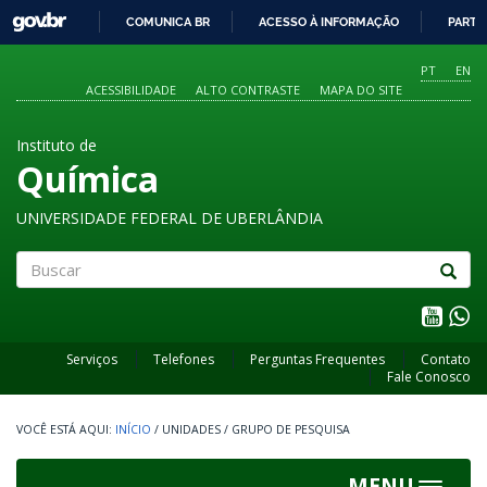
GOVBR
COMUNICA BR
ACESSO À INFORMAÇÃO
PARTI
IR
PARA
PT
EN
O
ACESSIBILIDADE
ALTO CONTRASTE
MAPA DO SITE
CONTEÚDO
Instituto de
Química
UNIVERSIDADE FEDERAL DE UBERLÂNDIA
Buscar
Serviços
Telefones
Perguntas Frequentes
Contato
Fale Conosco
INÍCIO
/
UNIDADES
/
GRUPO DE PESQUISA
MENU