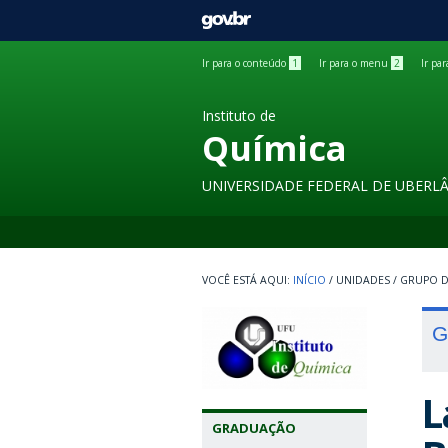
GOVBR
Ir para o conteúdo
1
Ir para o menu
2
Ir pa
Instituto de
Química
UNIVERSIDADE FEDERAL DE UBERL
INÍCIO
/
UNIDADES
/
GRUPO D
G
L
GRADUAÇÃO