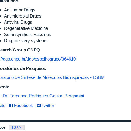
lications
Antitumor Drugs
Antimicrobial Drugs
Antiviral Drugs
Regenerative Medicine
Semi-synthetic vaccines
Drug-delivery systems
earch Group CNPQ
p://dgp.cnpq.br/dgp/espelhogrupo/364610
oratórios de Pesquisa:
oratório de Síntese de Moléculas Bioinspiradas - LSBM
ente
f. Dr. Fernando Rodrigues Goulart Bergamini​
ite
Facebook
Twitter
cos:
LSBM