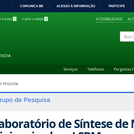
COMUNICA BR
ACESSO À INFORMAÇÃO
PARTICIPE
IR
PARA
ACESSIBILIDADE
AL
ra a busca
3
Ir para o rodapé
4
O
CONTEÚDO
Buscar
ÂNDIA
Serviços
Telefones
Perguntas 
E PESQUISA
rupo de Pesquisa
aboratório de Síntese de