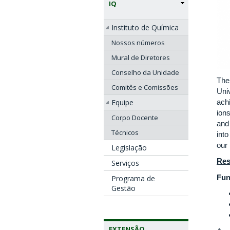
IQ
Instituto de Química
Nossos números
Mural de Diretores
Conselho da Unidade
The
Comitês e Comissões
Univ
ach
Equipe
ions
Corpo Docente
and
Técnicos
into
our
Legislação
Res
Serviços
Fun
Programa de
Gestão
EXTENSÃO