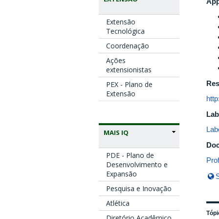
App
Extensão
Tecnológica
Coordenação
Ações
extensionistas
Res
PEX - Plano de
Extensão
htt
Lab
Lab
MAIS IQ
Doc
PDE - Plano de
Pro
Desenvolvimento e
Expansão
S
Pesquisa e Inovação
Atlética
Tópi
Diretório Acadêmico