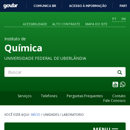
GOVBR
COMUNICA BR
ACESSO À INFORMAÇÃO
PARTI
IR
PARA
PT
EN
O
ACESSIBILIDADE
ALTO CONTRASTE
MAPA DO SITE
CONTEÚDO
Instituto de
Química
UNIVERSIDADE FEDERAL DE UBERLÂNDIA
Buscar
Serviços
Telefones
Perguntas Frequentes
Contato
Fale Conosco
INÍCIO
/
UNIDADES
/
LABORATORIO
MENU