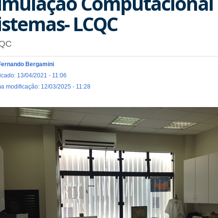
imulação Computacional 
istemas- LCQC
QC
Fernando Bergamini
icado: 13/04/2021 - 11:06
ma modificação: 12/03/2025 - 11:28