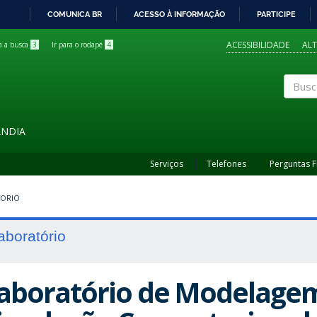
COMUNICA BR
ACESSO À INFORMAÇÃO
PARTICIPE
IR
PARA
ACESSIBILIDADE
AL
ra a busca
3
Ir para o rodapé
4
O
CONTEÚDO
Buscar
ÂNDIA
Serviços
Telefones
Perguntas 
TORIO
aboratório
aboratório de Modelagem