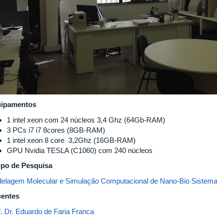
ipamentos
1 intel xeon com 24 núcleos 3,4 Ghz (64Gb-RAM)
3 PCs i7 i7 8cores (8GB-RAM)
1 intel xeon 8 core 3,2Ghz (16GB-RAM)
GPU Nvidia TESLA (C1060) com 240 núcleos
po de Pesquisa
elagem Molecular e Simulação Computacional de Nano-Bio Sistem
entes
f. Dr. Eduardo de Faria Franca