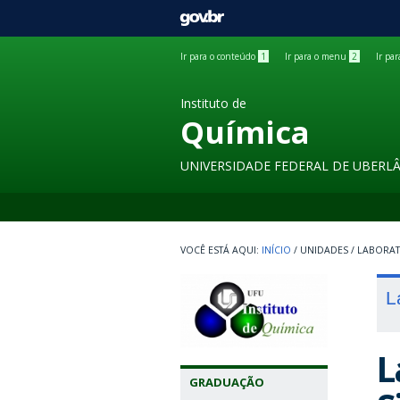
GOVBR
Ir para o conteúdo
1
Ir para o menu
2
Ir pa
Instituto de
Química
UNIVERSIDADE FEDERAL DE UBERL
INÍCIO
/
UNIDADES
/
LABORA
L
L
GRADUAÇÃO