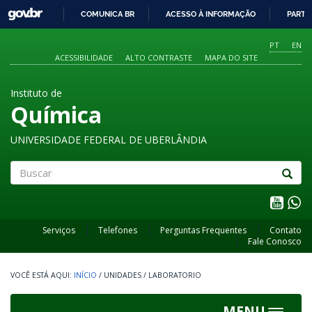
GOVBR
COMUNICA BR
ACESSO À INFORMAÇÃO
PARTI
IR
PARA
PT
EN
O
ACESSIBILIDADE
ALTO CONTRASTE
MAPA DO SITE
CONTEÚDO
Instituto de
Química
UNIVERSIDADE FEDERAL DE UBERLÂNDIA
Buscar
Serviços
Telefones
Perguntas Frequentes
Contato
Fale Conosco
INÍCIO
/
UNIDADES
/
LABORATORIO
MENU