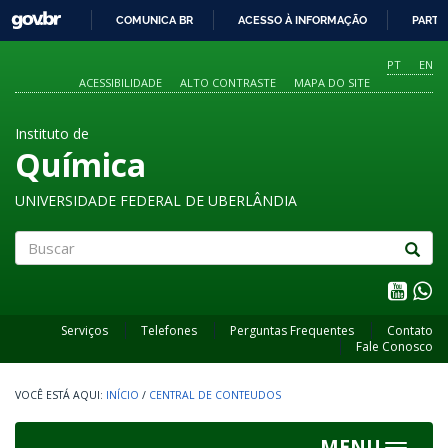
GOVBR
COMUNICA BR
ACESSO À INFORMAÇÃO
PARTI
IR
PARA
PT
EN
O
ACESSIBILIDADE
ALTO CONTRASTE
MAPA DO SITE
CONTEÚDO
Instituto de
Química
UNIVERSIDADE FEDERAL DE UBERLÂNDIA
Buscar
Serviços
Telefones
Perguntas Frequentes
Contato
Fale Conosco
INÍCIO
/
CENTRAL DE CONTEUDOS
MENU