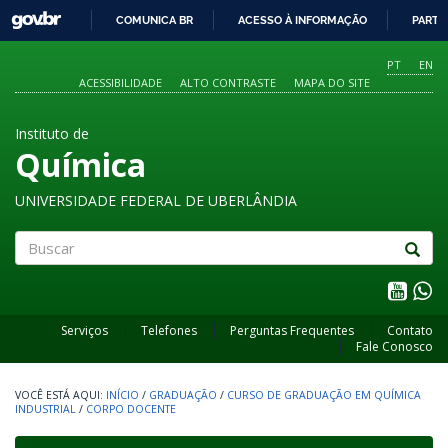
GOVBR
COMUNICA BR
ACESSO À INFORMAÇÃO
PARTI
IR
PARA
PT
EN
O
ACESSIBILIDADE
ALTO CONTRASTE
MAPA DO SITE
CONTEÚDO
Instituto de
Química
UNIVERSIDADE FEDERAL DE UBERLÂNDIA
Buscar
Serviços
Telefones
Perguntas Frequentes
Contato
Fale Conosco
INÍCIO
/
GRADUAÇÃO
/
CURSO DE GRADUAÇÃO EM QUÍMICA
INDUSTRIAL
/
CORPO DOCENTE