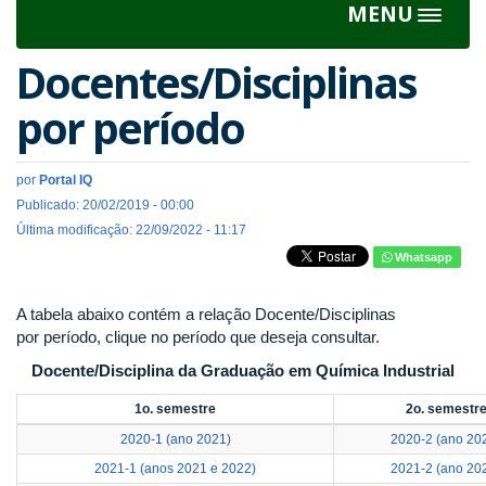
MENU
Toggle
navigat
Docentes/Disciplinas
por período
por
Portal IQ
Publicado: 20/02/2019 - 00:00
Última modificação: 22/09/2022 - 11:17
Whatsapp
A tabela abaixo contém a relação Docente/Disciplinas
por período, clique no período que deseja consultar.
Docente/Disciplina da Graduação em Química Industrial
1o. semestre
2o. semestr
2020-1 (ano 2021)
2020-2 (ano 20
2021-1 (anos 2021 e 2022)
2021-2 (ano 20