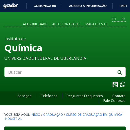
GOVBR
COMUNICA BR
ACESSO À INFORMAÇÃO
PARTI
IR
PARA
PT
EN
O
ACESSIBILIDADE
ALTO CONTRASTE
MAPA DO SITE
CONTEÚDO
Instituto de
Química
UNIVERSIDADE FEDERAL DE UBERLÂNDIA
Buscar
Serviços
Telefones
Perguntas Frequentes
Contato
Fale Conosco
INÍCIO
/
GRADUAÇÃO
/
CURSO DE GRADUAÇÃO EM QUÍMICA
INDUSTRIAL