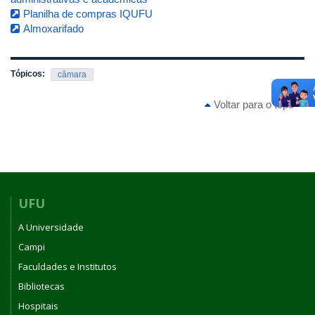
Planilha de compras IQUFU
Almoxarifado
Tópicos:
câmara
Voltar para o topo
UFU
A Universidade
Campi
Faculdades e Institutos
Bibliotecas
Hospitais