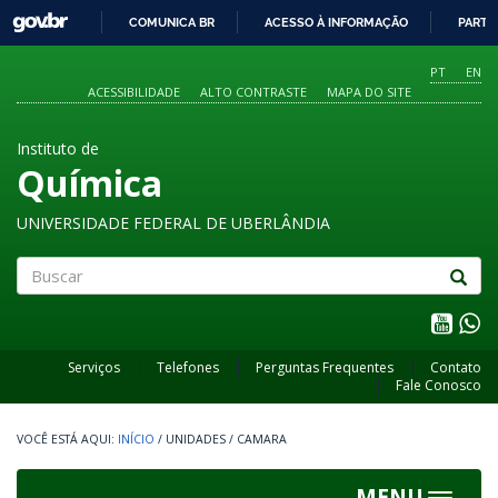
GOVBR
COMUNICA BR
ACESSO À INFORMAÇÃO
PARTI
IR
PARA
PT
EN
O
ACESSIBILIDADE
ALTO CONTRASTE
MAPA DO SITE
CONTEÚDO
Instituto de
Química
UNIVERSIDADE FEDERAL DE UBERLÂNDIA
Buscar
Serviços
Telefones
Perguntas Frequentes
Contato
Fale Conosco
INÍCIO
/
UNIDADES
/
CAMARA
MENU