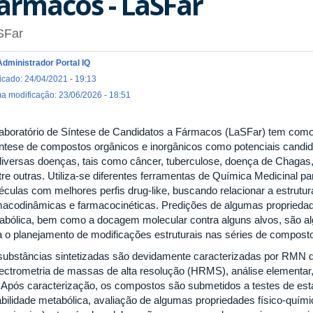
ármacos - LaSFar
SFar
Administrador Portal IQ
icado: 24/04/2021 - 19:13
ma modificação: 23/06/2026 - 18:51
aboratório de Síntese de Candidatos a Fármacos (LaSFar) tem como 
íntese de compostos orgânicos e inorgânicos como potenciais candid
diversas doenças, tais como câncer, tuberculose, doença de Chagas,
tre outras. Utiliza-se diferentes ferramentas de Química Medicinal pa
éculas com melhores perfis drug-like, buscando relacionar a estrutu
macodinâmicas e farmacocinéticas. Predições de algumas propriedade
abólica, bem como a docagem molecular contra alguns alvos, são alg
a o planejamento de modificações estruturais nas séries de compost
substâncias sintetizadas são devidamente caracterizadas por RMN 
ectrometria de massas de alta resolução (HRMS), análise elementar, 
. Após caracterização, os compostos são submetidos a testes de est
abilidade metabólica, avaliação de algumas propriedades físico-químic