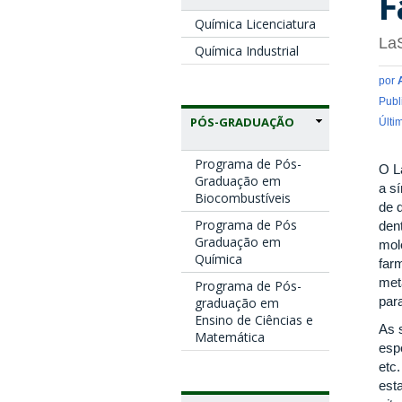
F
Química Licenciatura
La
Química Industrial
por
Publ
PÓS-GRADUAÇÃO
Últi
Programa de Pós-
O L
Graduação em
a s
Biocombustíveis
de 
Programa de Pós
den
Graduação em
mol
Química
far
met
Programa de Pós-
par
graduação em
Ensino de Ciências e
As 
Matemática
esp
etc
est