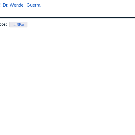
f. Dr. Wendell Guerra
cos:
LaSFar