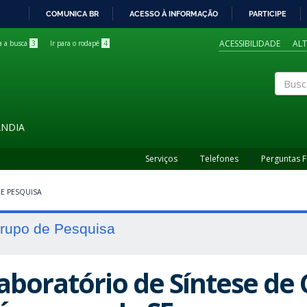
COMUNICA BR
ACESSO À INFORMAÇÃO
PARTICIPE
IR
PARA
ACESSIBILIDADE
AL
ra a busca
3
Ir para o rodapé
4
O
CONTEÚDO
Buscar
ÂNDIA
Serviços
Telefones
Perguntas 
E PESQUISA
rupo de Pesquisa
aboratório de Síntese de