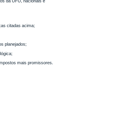
ros da UFU, nacionais e
ças citadas acima;
tos planejados;
lógica;
mpostos mais promissores.