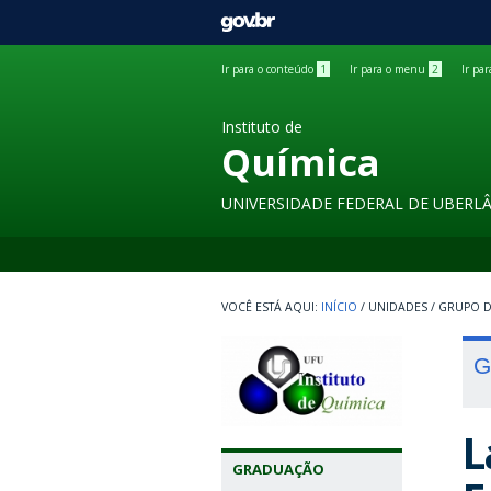
GOVBR
Ir para o conteúdo
1
Ir para o menu
2
Ir pa
Instituto de
Química
UNIVERSIDADE FEDERAL DE UBERL
INÍCIO
/
UNIDADES
/
GRUPO D
G
L
GRADUAÇÃO