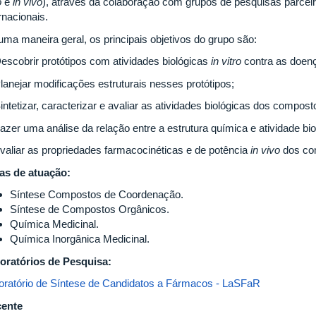
o
e
in vivo
), através da colaboração com grupos de pesquisas parcei
rnacionais.
uma maneira geral, os principais objetivos do grupo são:
Descobrir protótipos com atividades biológicas
in vitro
contra as doen
Planejar modificações estruturais nesses protótipos;
intetizar, caracterizar e avaliar as atividades biológicas dos compos
azer uma análise da relação entre a estrutura química e atividade bio
Avaliar as propriedades farmacocinéticas e de potência
in vivo
dos co
as de atuação:
Síntese Compostos de Coordenação.
Síntese de Compostos Orgânicos.
Química Medicinal.
Química Inorgânica Medicinal.
oratórios de Pesquisa:
oratório de Síntese de Candidatos a Fármacos - LaSFaR
ente