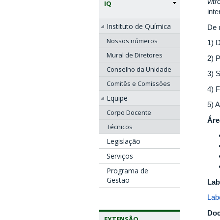
vitr
IQ
inte
Instituto de Química
De 
Nossos números
1) 
Mural de Diretores
2) 
Conselho da Unidade
3) S
Comitês e Comissões
4) F
Equipe
5) 
Corpo Docente
Áre
Técnicos
Legislação
Serviços
Programa de
Gestão
Lab
Lab
Doc
EXTENSÃO