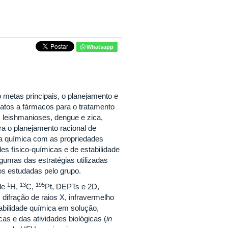
Whatsapp
metas principais, o planejamento e
atos a fármacos para o tratamento
 leishmanioses, dengue e zica,
ra o planejamento racional de
ra química com as propriedades
s físico-químicas e de estabilidade
umas das estratégias utilizadas
os estudadas pelo grupo.
1
13
195
de
H,
C,
Pt, DEPTs e 2D,
difração de raios X, infravermelho
abilidade química em solução,
as e das atividades biológicas (
in