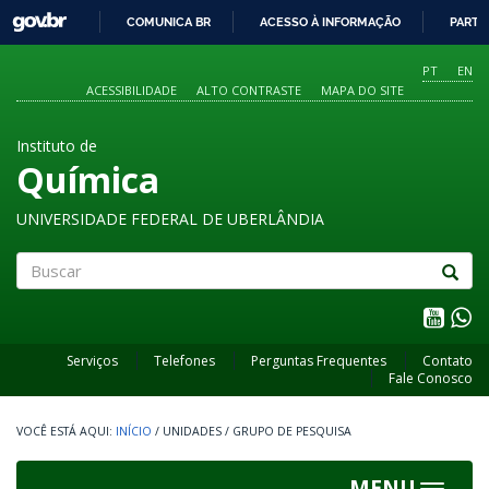
GOVBR
COMUNICA BR
ACESSO À INFORMAÇÃO
PARTI
IR
PARA
PT
EN
O
ACESSIBILIDADE
ALTO CONTRASTE
MAPA DO SITE
CONTEÚDO
Instituto de
Química
UNIVERSIDADE FEDERAL DE UBERLÂNDIA
Buscar
Serviços
Telefones
Perguntas Frequentes
Contato
Fale Conosco
INÍCIO
/
UNIDADES
/
GRUPO DE PESQUISA
MENU