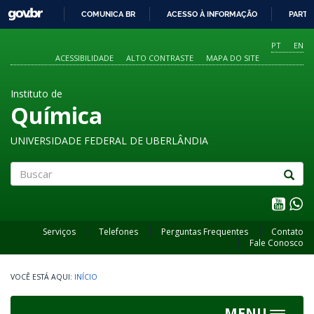
GOVBR
COMUNICA BR
ACESSO À INFORMAÇÃO
PARTI
IR
PARA
PT
EN
O
ACESSIBILIDADE
ALTO CONTRASTE
MAPA DO SITE
CONTEÚDO
Instituto de
Química
UNIVERSIDADE FEDERAL DE UBERLÂNDIA
Buscar
Serviços
Telefones
Perguntas Frequentes
Contato
Fale Conosco
INÍCIO
MENU