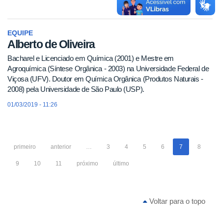
EQUIPE
Alberto de Oliveira
Bacharel e Licenciado em Química (2001) e Mestre em
Agroquímica (Síntese Orgânica - 2003) na Universidade Federal de
Viçosa (UFV). Doutor em Química Orgânica (Produtos Naturais -
2008) pela Universidade de São Paulo (USP).
01/03/2019 - 11:26
primeiro
anterior
…
3
4
5
6
7
8
9
10
11
próximo
último
Voltar para o topo