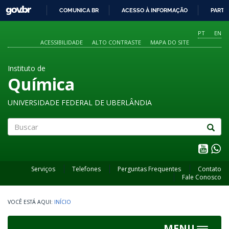
GOVBR
COMUNICA BR
ACESSO À INFORMAÇÃO
PARTI
IR
PARA
PT
EN
O
ACESSIBILIDADE
ALTO CONTRASTE
MAPA DO SITE
CONTEÚDO
Instituto de
Química
UNIVERSIDADE FEDERAL DE UBERLÂNDIA
Buscar
Serviços
Telefones
Perguntas Frequentes
Contato
Fale Conosco
INÍCIO
MENU