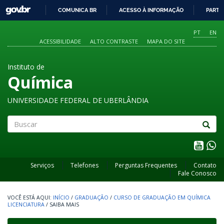
GOVBR
COMUNICA BR
ACESSO À INFORMAÇÃO
PARTI
IR
PARA
PT
EN
O
ACESSIBILIDADE
ALTO CONTRASTE
MAPA DO SITE
CONTEÚDO
Instituto de
Química
UNIVERSIDADE FEDERAL DE UBERLÂNDIA
Buscar
Serviços
Telefones
Perguntas Frequentes
Contato
Fale Conosco
INÍCIO
/
GRADUAÇÃO
/
CURSO DE GRADUAÇÃO EM QUÍMICA
LICENCIATURA
/
SAIBA MAIS