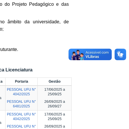
ão do Projeto Pedagógico e das
no âmbito da universidade, de
o;
uturante.
a Licenciatura
ca
Portaria
Gestão
PESSOAL UFU N°
17/06/2025 a
4042/2025
25/09/25
a
PESSOAL UFU N°
26/09/2025 a
6481/2025
26/09/27
PESSOAL UFU N°
17/06/2025 a
4042/2025
25/09/25
a
PESSOAL UFU N°
26/09/2025 a