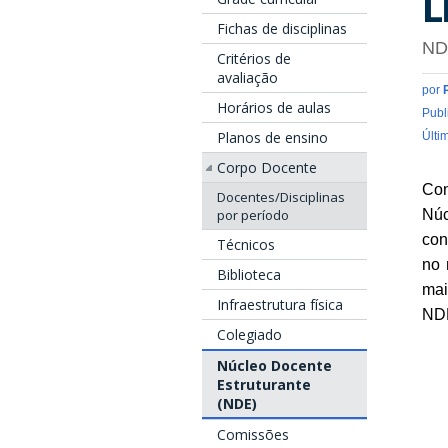
L
Fichas de disciplinas
ND
Critérios de
avaliação
por
Horários de aulas
Publ
Planos de ensino
Últi
Corpo Docente
Co
Docentes/Disciplinas
Nú
por período
con
Técnicos
no 
Biblioteca
mai
Infraestrutura física
ND
Colegiado
Núcleo Docente
Estruturante
(NDE)
Comissões