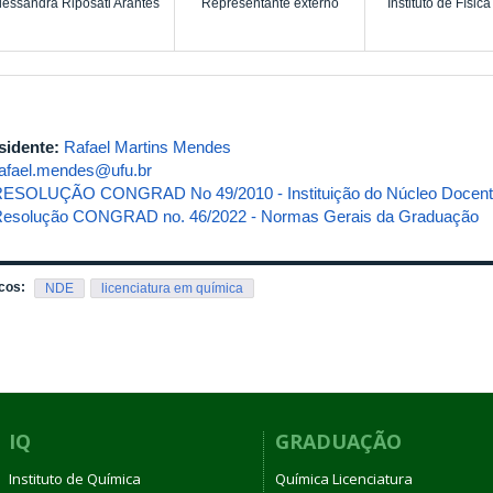
essandra Riposati Arantes
Representante externo
Instituto de Física
sidente:
Rafael Martins Mendes
rafael.mendes@ufu.br
ESOLUÇÃO CONGRAD No 49/2010 - Instituição do Núcleo Docente
esolução CONGRAD no. 46/2022 - Normas Gerais da Graduação
cos:
NDE
licenciatura em química
IQ
GRADUAÇÃO
Instituto de Química
Química Licenciatura