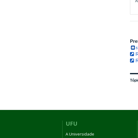
Al
Pre
R
R
Tópi
UFU
A Universidade