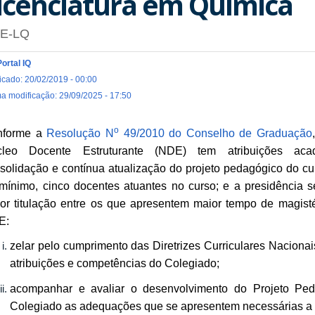
icenciatura em Química
E-LQ
Portal IQ
icado: 20/02/2019 - 00:00
ma modificação: 29/09/2025 - 17:50
o
nforme a
Resolução N
49/2010 do Conselho de Graduação
cleo Docente Estruturante (NDE) tem atribuições ac
solidação e contínua atualização do projeto pedagógico do cur
mínimo, cinco docentes atuantes no curso; e a presidência s
or titulação entre os que apresentem maior tempo de magist
E:
zelar pelo cumprimento das Diretrizes Curriculares Naciona
atribuições e competências do Colegiado;
acompanhar e avaliar o desenvolvimento do Projeto Pe
Colegiado as adequações que se apresentem necessárias a 