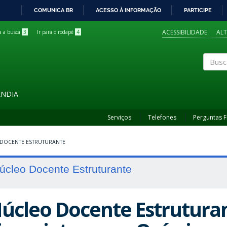
COMUNICA BR
ACESSO À INFORMAÇÃO
PARTICIPE
IR
PARA
ACESSIBILIDADE
AL
ra a busca
3
Ir para o rodapé
4
O
CONTEÚDO
Buscar
ÂNDIA
Serviços
Telefones
Perguntas 
DOCENTE ESTRUTURANTE
úcleo Docente Estruturante
úcleo Docente Estruturan