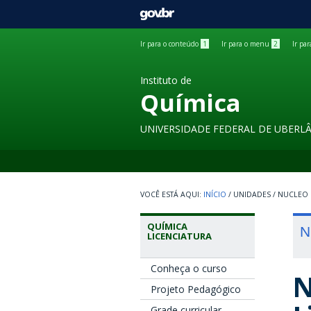
GOVBR
Ir para o conteúdo
1
Ir para o menu
2
Ir pa
Instituto de
Química
UNIVERSIDADE FEDERAL DE UBERL
INÍCIO
/
UNIDADES
/
NUCLEO 
QUÍMICA
N
LICENCIATURA
Conheça o curso
N
Projeto Pedagógico
Grade curricular